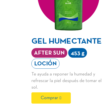
GEL HUMECTANTE
AFTER SUN
453 g
LOCIÓN
Te ayuda a reponer la humedad y
refrescar la piel después de tomar el
sol.
Comprar