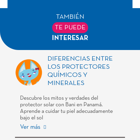
TAMBIÉN
TE PUEDE
INTERESAR
DIFERENCIAS ENTRE
LOS PROTECTORES
QUÍMICOS Y
MINERALES
Descubre los mitos y verdades del
protector solar con Bani en Panamá.
Aprende a cuidar tu piel adecuadamente
bajo el sol
Ver más